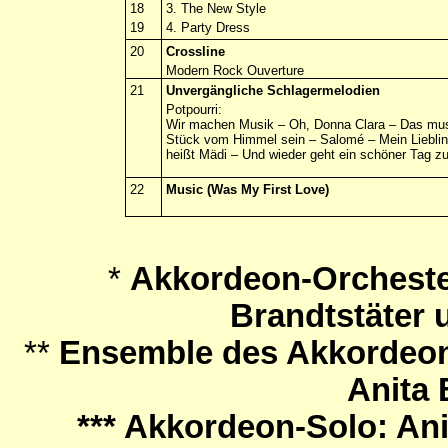
18
3. The New Style
19
4. Party Dress
20
Crossline
Modern Rock
Ouverture
21
Unvergängliche Schlagermelodien
Potpourri:
Wir machen Musik – Oh, Donna Clara – Das mu
Stück vom Himmel sein – Salomé – Mein Liebli
heißt
Mädi
– Und wieder geht ein schöner Tag z
22
Music (Was My First Love)
*
Akkordeon-Orchester
Brandtstäter 
**
Ensemble des Akkordeon
Anita 
*** Akkordeon-Solo: Ani