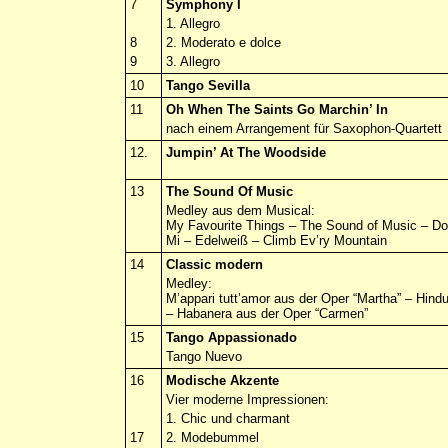
7
Symphony
I
1. Allegro
8
2. Moderato e dolce
9
3. Allegro
10
Tango
Sevilla
11
Oh When The Saints Go
Marchin
’ In
nach einem Arrangement für Saxophon-Quartett
12.
Jumpin
’ At The Woodside
13
The Sound Of Music
Medley
aus
dem
Musical:
My
Favourite
Things – The Sound of Music – Do
Mi –
Edelweiß
– Climb
Ev’ry
Mountain
14
Classic modern
Medley:
M’appari
tutt’amor
aus der Oper “Martha” – Hindu
– Habanera aus der Oper “Carmen”
15
Tango
Appassionado
Tango Nuevo
16
Modische Akzente
Vier moderne Impressionen:
1. Chic und charmant
17
2. Modebummel